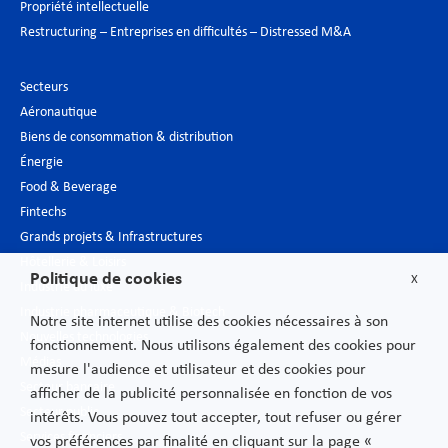
Propriété intellectuelle
Restructuring – Entreprises en difficultés – Distressed M&A
Secteurs
Aéronautique
Biens de consommation & distribution
Énergie
Food & Beverage
Fintechs
Grands projets & Infrastructures
Hôtellerie & Loisirs
Politique de cookies
X
Industrie du luxe
Industrie pharmaceutique & Biotech
Notre site internet utilise des cookies nécessaires à son
Nouvelles technologies
fonctionnement. Nous utilisons également des cookies pour
Médias
mesure l'audience et utilisateur et des cookies pour
Secteur bancaire
afficher de la publicité personnalisée en fonction de vos
Secteur public
intérêts. Vous pouvez tout accepter, tout refuser ou gérer
Services financiers
vos préférences par finalité en cliquant sur la page «