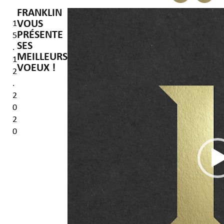
FRANKLIN
Lecteur
VOUS
1
vidéo
PRÉSENTE
5
SES
.
MEILLEURS
1
VOEUX !
2
.
2
0
2
0