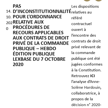
PAS
Les dispositions
D’INCONSTITUTIONNALITÉ
14.
relatives au
POUR L’ORDONNANCE
10.
référé
RELATIVE AUX
202
contractuel
PROCÉDURES DE
0
ouvert à
RECOURS APPLICABLES
l’encontre des
AUX CONTRATS DE DROIT
contrats de droit
PRIVÉ DE LA COMMANDE
privé relevant de
PUBLIQUE – HEBDO
la commande
ÉDITION PUBLIQUE
publique ont été
LEXBASE DU 7 OCTOBRE
2020
jugées conformes
à la Constitution.
Retrouvez
ICI
l’analyse d’
Anne-
Solène Hardouin
,
collaboratrice, à
propos de la
décision n° 2020-