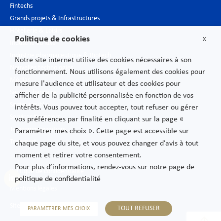
Fintechs
Grands projets & Infrastructures
Hôtellerie & Loisirs
Politique de cookies
X
Industrie du luxe
Industrie pharmaceutique & Biotech
Notre site internet utilise des cookies nécessaires à son
Nouvelles technologies
fonctionnement. Nous utilisons également des cookies pour
Médias
mesure l'audience et utilisateur et des cookies pour
Secteur bancaire
afficher de la publicité personnalisée en fonction de vos
Secteur public
intérêts. Vous pouvez tout accepter, tout refuser ou gérer
Services financiers
vos préférences par finalité en cliquant sur la page «
Télécommunications
Paramétrer mes choix ». Cette page est accessible sur
Transport
chaque page du site, et vous pouvez changer d’avis à tout
moment et retirer votre consentement.
Pour plus d’informations, rendez-vous sur notre page de
Politique de confidentialité
politique de confidentialité
Mentions légales
Sitemap
TOUT REFUSER
PARAMETRER MES CHOIX