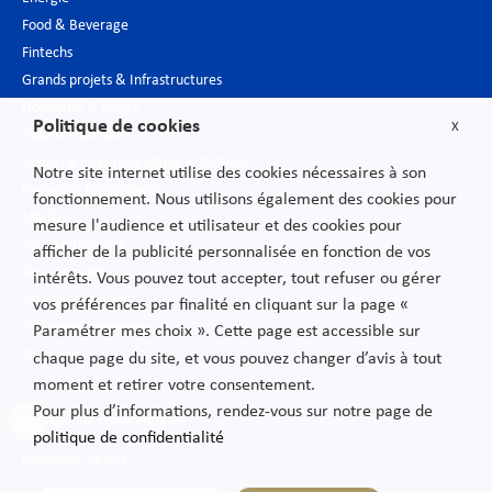
Food & Beverage
Fintechs
Grands projets & Infrastructures
Hôtellerie & Loisirs
Politique de cookies
X
Industrie du luxe
Industrie pharmaceutique & Biotech
Notre site internet utilise des cookies nécessaires à son
Nouvelles technologies
fonctionnement. Nous utilisons également des cookies pour
Médias
mesure l'audience et utilisateur et des cookies pour
Secteur bancaire
afficher de la publicité personnalisée en fonction de vos
Secteur public
intérêts. Vous pouvez tout accepter, tout refuser ou gérer
Services financiers
vos préférences par finalité en cliquant sur la page «
Télécommunications
Paramétrer mes choix ». Cette page est accessible sur
Transport
chaque page du site, et vous pouvez changer d’avis à tout
moment et retirer votre consentement.
Pour plus d’informations, rendez-vous sur notre page de
Politique de confidentialité
politique de confidentialité
Mentions légales