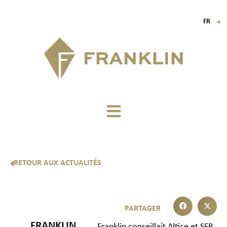
FR
▼
EN
IT
DE
RETOUR AUX ACTUALITÉS
FRANKLIN,
Franklin conseillait Altice et SFR