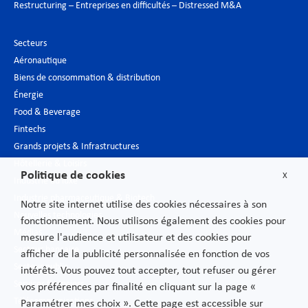
Restructuring – Entreprises en difficultés – Distressed M&A
Secteurs
Aéronautique
Biens de consommation & distribution
Énergie
Food & Beverage
Fintechs
Grands projets & Infrastructures
Hôtellerie & Loisirs
Politique de cookies
X
Industrie du luxe
Industrie pharmaceutique & Biotech
Notre site internet utilise des cookies nécessaires à son
Nouvelles technologies
fonctionnement. Nous utilisons également des cookies pour
Médias
mesure l'audience et utilisateur et des cookies pour
Secteur bancaire
afficher de la publicité personnalisée en fonction de vos
Secteur public
intérêts. Vous pouvez tout accepter, tout refuser ou gérer
Services financiers
vos préférences par finalité en cliquant sur la page «
Télécommunications
Paramétrer mes choix ». Cette page est accessible sur