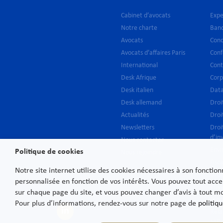
Cabinet d’avocats
Expe
Notre charte
Banq
Avocats
Conc
Avocats d’affaires Paris
Conf
International
Cont
Desk Afrique
Corp
Desk italien
Data
Desk allemand
Droi
Actualités
Droi
Newsletters
Droi
d’in
Nous contacter
Env
Politique de cookies
Nous rejoindre
Fisca
Notre site internet utilise des cookies nécessaires à son fonctio
Droi
personnalisée en fonction de vos intérêts. Vous pouvez tout acce
Priv
sur chaque page du site, et vous pouvez changer d’avis à tout 
Prop
Pour plus d’informations, rendez-vous sur notre page de
politiqu
Rest
M&