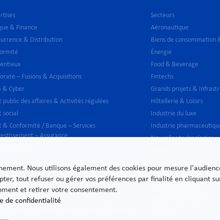
rtises
Secteurs
ue & Finance
Aéronautique
urrence & Distribution
Biens de consommation &
ormité
Énergie
entieux
Food & Beverage
orate – Fusions & Acquisitions
Fintechs
 & Cyber
Grands projets & Infrast
t public des affaires & Activités régulées
Hôtellerie & Loisirs
t social
Industrie du luxe
t & Conformité / Banque – Services
Industrie pharmaceutiqu
vestissement – Assurance
Nouvelles technologies
ironnement
Médias
l
Secteur bancaire
nnement. Nous utilisons également des cookies pour mesure l'audience e
t immobilier
Secteur public
pter, tout refuser ou gérer vos préférences par finalité en cliquant 
ate Equity
Services financiers
moment et retirer votre consentement.
riété intellectuelle
Télécommunications
e de confidentialité
ructuring – Entreprises en difficultés – Distressed
Transport
A