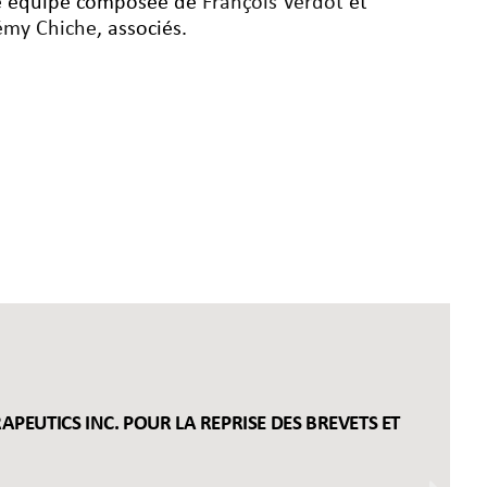
 équipe composée de
François Verdot
et
émy Chiche
, associés.
APEUTICS INC. POUR LA REPRISE DES BREVETS ET