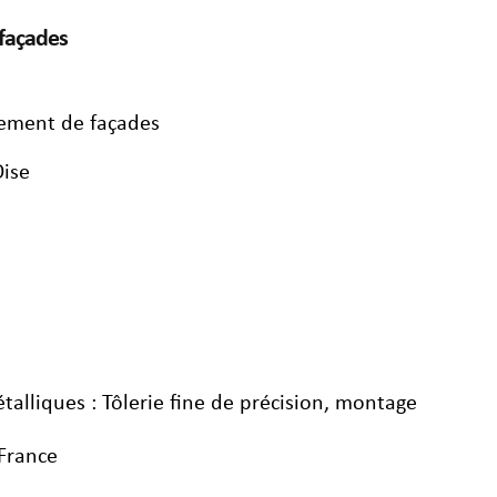
 façades
ipement de façades
Oise
étalliques : Tôlerie fine de précision, montage
 France