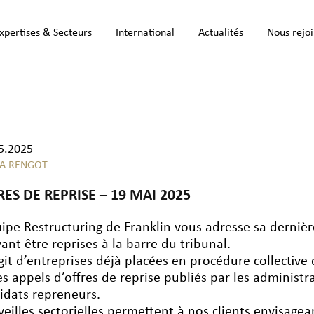
xpertises & Secteurs
International
Actualités
Nous rejo
5.2025
A RENGOT
RES DE REPRISE – 19 MAI 2025
uipe Restructuring de Franklin vous adresse sa dernière 
ant être reprises à la barre du tribunal.
’agit d’entreprises déjà placées en procédure collective
les appels d’offres de reprise publiés par les administr
idats repreneurs.
veilles sectorielles permettent à nos clients envisage