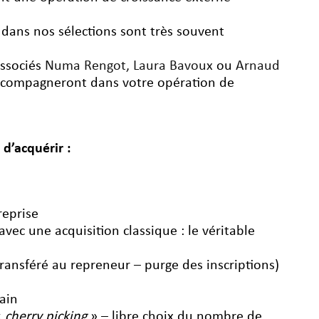
 dans nos sélections sont très souvent
associés
Numa Rengot,
Laura Bavoux
ou
Arnaud
ccompagneront dans votre opération de
 d’acquérir :
reprise
vec une acquisition classique : le véritable
transféré au repreneur – purge des inscriptions)
ain
«
cherry picking
» – libre choix du nombre de