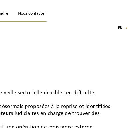
indre
Nous contacter
FR
EN
IT
DE
veille sectorielle de cibles en difficulté
 désormais proposées à la reprise et identifiées
ateurs judiciaires en charge de trouver des
ant une opération de croissance externe