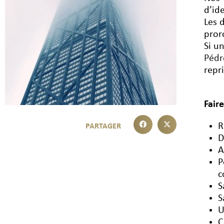
d’id
Les 
pror
Si u
Péd
repri
Fair
R
D
A
P
c
S
S
U
C