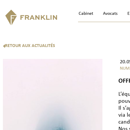
Cabinet
Avocats
E
RETOUR AUX ACTUALITÉS
20.0
NUM
OFF
L’éq
pouv
Il s
via 
cand
Nos 