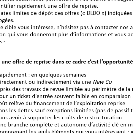
entifier rapidement une offre de reprise.
dates limites de dépôt des offres (« DLDO ») indiquées
ogées.
ne cible vous intéresse, n’hésitez pas à contacter nos 
ron
qui vous donneront plus d’informations et vous a
se.
e une offre de reprise dans ce cadre c’est l’opportunité
apidement : en quelques semaines
irectement ou indirectement via une
New Co
près des travaux de revue limitée au périmètre de la 
our un ticket d’entrée souvent faible en comparaison a
oût relève du financement de l’exploitation reprise
ans les dettes sauf exceptions limitées (pas de passif 
ans avoir à supporter les coûts de restructuration
ne branche complète et autonome d’activité clé en m
omprenant les seuls éléments qui vous intéressent : 