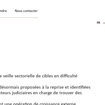
indre
Nous contacter
FR
EN
IT
DE
veille sectorielle de cibles en difficulté
 désormais proposées à la reprise et identifiées
ateurs judiciaires en charge de trouver des
ant une opération de croissance externe