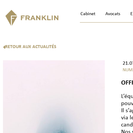
Cabinet
Avocats
E
RETOUR AUX ACTUALITÉS
21.0
NUM
OFFR
L’éq
pouv
Il s
via 
cand
Nos 