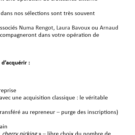
 dans nos sélections sont très souvent
associés
Numa Rengot,
Laura Bavoux
ou
Arnaud
ccompagneront dans votre opération de
 d’acquérir :
reprise
vec une acquisition classique : le véritable
transféré au repreneur – purge des inscriptions)
ain
«
cherry picking
» – libre choix du nombre de