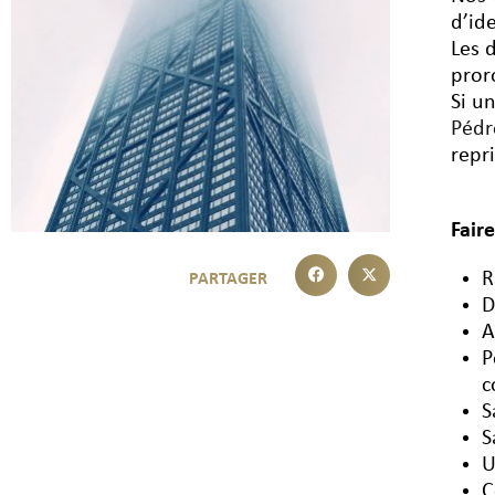
d’id
Les 
pror
Si u
Péd
repri
Fair
R
D
A
P
c
S
S
U
C