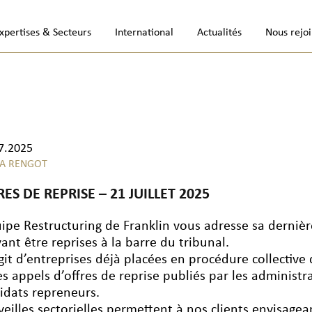
xpertises & Secteurs
International
Actualités
Nous rejo
7.2025
A RENGOT
ES DE REPRISE – 21 JUILLET 2025
uipe Restructuring de Franklin vous adresse sa dernière 
ant être reprises à la barre du tribunal.
’agit d’entreprises déjà placées en procédure collective
les appels d’offres de reprise publiés par les administr
idats repreneurs.
veilles sectorielles permettent à nos clients envisage