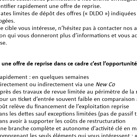
entifier rapidement une offre de reprise.
dates limites de dépôt des offres (« DLDO ») indiquées
ogées.
ne cible vous intéresse, n’hésitez pas à contacter nos 
ron
qui vous donneront plus d’informations et vous a
se.
e une offre de reprise dans ce cadre c’est l’opportunité
apidement : en quelques semaines
irectement ou indirectement via une
New Co
près des travaux de revue limitée au périmètre de la 
our un ticket d’entrée souvent faible en comparaison a
oût relève du financement de l’exploitation reprise
ans les dettes sauf exceptions limitées (pas de passif 
ans avoir à supporter les coûts de restructuration
ne branche complète et autonome d’activité clé en m
omprenant les seuls éléments qui vous intéressent : 