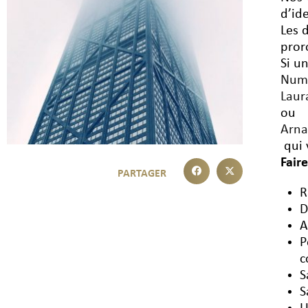
d’id
Les 
pror
Si u
Num
Laur
ou
Arna
qui 
Fair
R
D
A
P
c
S
S