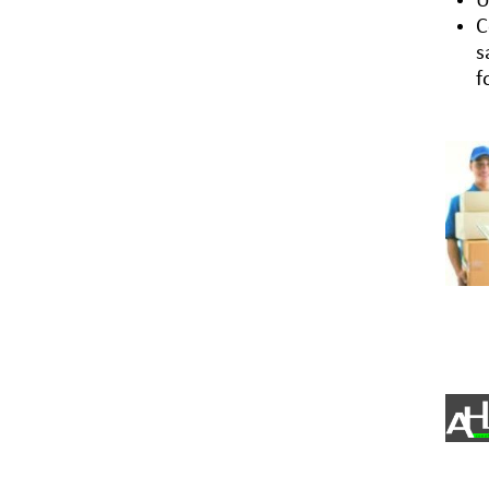
U
C
s
f