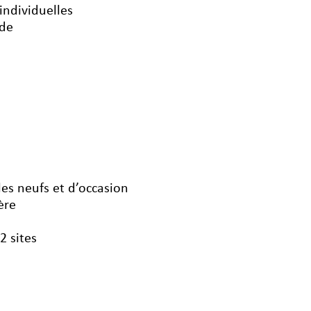
individuelles
nde
les neufs et d’occasion
ère
 2 sites