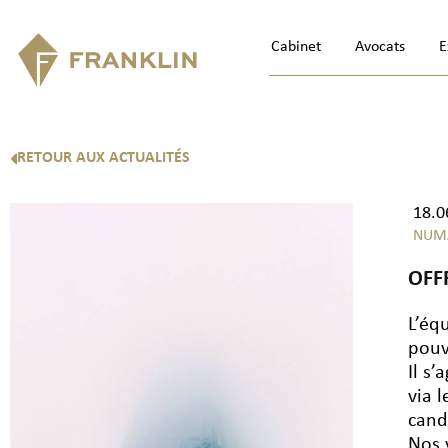
Cabinet
Avocats
E
RETOUR AUX ACTUALITÉS
18.0
NUM
OFF
L’éq
pouv
Il s
via 
cand
Nos 