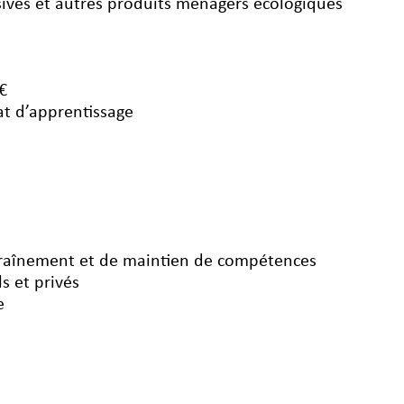
ssives et autres produits ménagers écologiques
€
rat d’apprentissage
ntraînement et de maintien de compétences
s et privés
e