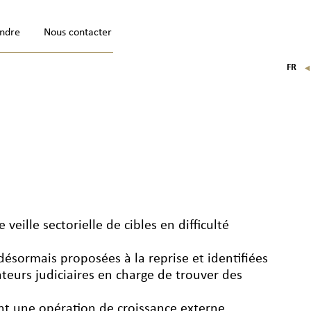
indre
Nous contacter
FR
EN
IT
DE
veille sectorielle de cibles en difficulté
 désormais proposées à la reprise et identifiées
ateurs judiciaires en charge de trouver des
ant une opération de croissance externe