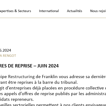
xpertises & Secteurs
International
Actualités
Nous rejo
6.2024
A RENGOT
RES DE REPRISE – JUIN 2024
uipe
Restructuring
de Franklin vous adresse sa dernière 
ant être reprises à la barre du tribunal.
’agit d’entreprises déjà placées en procédure collective
les appels d’offres de reprise publiés par les administr
idats repreneurs.
veilles sectorielles permettent à nos clients envisage