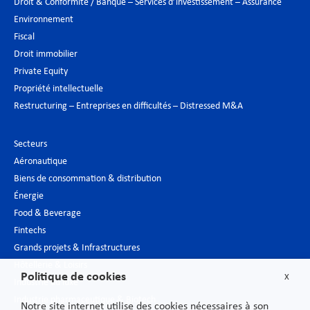
Droit & Conformité / Banque – Services d’investissement – Assurance
Environnement
Fiscal
Droit immobilier
Private Equity
Propriété intellectuelle
Restructuring – Entreprises en difficultés – Distressed M&A
Secteurs
Aéronautique
Biens de consommation & distribution
Énergie
Food & Beverage
Fintechs
Grands projets & Infrastructures
Hôtellerie & Loisirs
Politique de cookies
X
Industrie du luxe
Industrie pharmaceutique & Biotech
Notre site internet utilise des cookies nécessaires à son