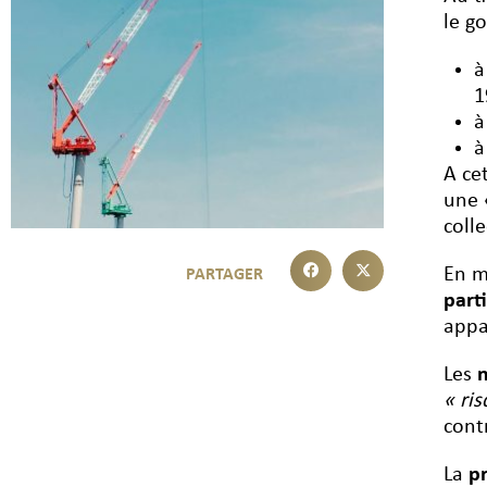
le g
à
1
à
à
A ce
une
colle
En m
parti
appa
Les
m
« ri
cont
La
p