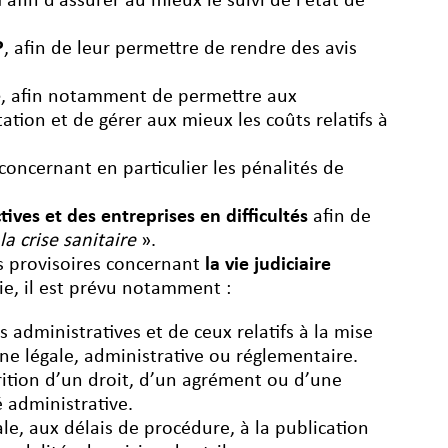
l
afin d’assurer au mieux le suivi de l’état de
P
, afin de leur permettre de rendre des avis
e
, afin notamment de permettre aux
tation et de gérer aux mieux les coûts relatifs à
concernant en particulier les pénalités de
tives et des entreprises en difficultés
afin de
la crise sanitaire
».
s provisoires concernant
la vie judiciaire
mie, il est prévu notamment :
s administratives et de ceux relatifs à la mise
e légale, administrative ou réglementaire.
arition d’un droit, d’un agrément ou d’une
é administrative.
ale, aux délais de procédure, à la publication