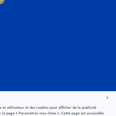
Politique de confidentialité
Mentions légales
 distribution
Sitemap
ructures
e & Biotech
X
t utilisateur et des cookies pour afficher de la publicité
sur la page « Paramétrer mes choix ». Cette page est accessible