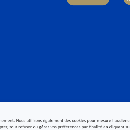
rtises
Secteurs
ue & Finance
Aéronautique
urrence & Distribution
Biens de consommation &
ormité
Énergie
entieux
Food & Beverage
orate – Fusions & Acquisitions
Fintechs
 & Cyber
Grands projets & Infrast
t public des affaires & Activités régulées
Hôtellerie & Loisirs
t social
Industrie du luxe
t & Conformité / Banque – Services
Industrie pharmaceutiqu
vestissement – Assurance
Nouvelles technologies
ironnement
Médias
l
Secteur bancaire
nnement. Nous utilisons également des cookies pour mesure l'audience e
t immobilier
Secteur public
pter, tout refuser ou gérer vos préférences par finalité en cliquant 