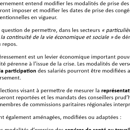
ernement entend modifier les modalités de prise des c
ront imposer et modifier les dates de prise des congé
entionnelles en vigueur.
st question de permettre, dans les secteurs
« particuli
 la continuité de la vie économique et sociale »
de dér
u repos.
téressement est un levier économique important pouv
vité pérenne à l’issue de la crise. Les modalités de v
la participation
des salariés pourront être modifiées a
ersement.
élections visant à permettre de mesurer la
représentat
seront reportées et les mandats des conseillers pru
membres de commissions paritaires régionales interpr
nt également aménagées, modifiées ou adaptées :