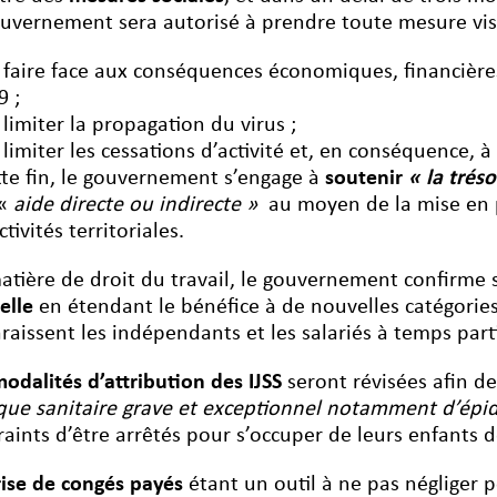
ouvernement sera autorisé à prendre toute mesure vis
 faire face aux conséquences économiques, financières
9 ;
 limiter la propagation du virus ;
 limiter les cessations d’activité et, en conséquence, à
tte fin, le gouvernement s’engage à
soutenir
« la trés
 «
aide directe ou indirecte »
au moyen de la mise en pl
ctivités territoriales.
atière de droit du travail, le gouvernement confirme
elle
en étendant le bénéfice à de nouvelles catégories
raissent les indépendants et les salariés à temps parti
odalités d’attribution des IJSS
seront révisées afin d
sque sanitaire grave et exceptionnel notamment d’épi
raints d’être arrêtés pour s’occuper de leurs enfants 
rise de congés payés
étant un outil à ne pas négliger po