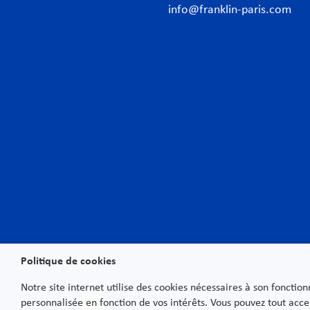
info@franklin-paris.com
Cabinet d’avocats
Expe
Notre charte
Banq
Avocats
Conc
Avocats d’affaires Paris
Conf
International
Cont
Desk Afrique
Corp
Desk italien
Data
Desk allemand
Droi
Actualités
Droi
Newsletters
Droi
d’in
Nous contacter
Env
Politique de cookies
Nous rejoindre
Fisca
Notre site internet utilise des cookies nécessaires à son fonctio
Droi
personnalisée en fonction de vos intérêts. Vous pouvez tout acce