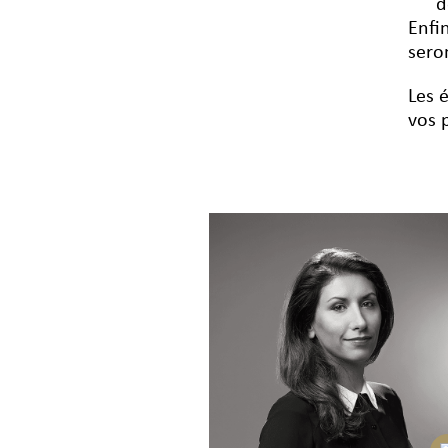
d
Enfi
sero
Les 
vos 