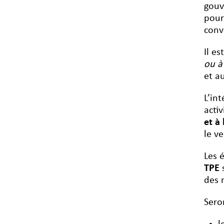
gouv
pour
conv
Il e
ou à
et a
L’in
acti
et à 
le v
Les 
TPE
des 
Sero