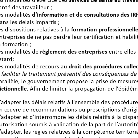
es modalités d’exercice des
services de santé au travai
anté des travailleur ;
es modalités
d’information et de consultations des IR
ans les délais impartis ;
es dispositions relatives à la
formation professionnell
ntreprises de ne pas perdre leur certification et habili
a formation ;
es modalités de
règlement des entreprises
entre elles 
etard;
es modalités de recours au
droit des procédures collec
 faciliter le traitement préventif des conséquences de 
arallèle, le gouvernement propose la prise de mesure
dictionnelle
. Afin de limiter la propagation de l’épidé
’adapter les délais relatifs à l’ensemble des procédure
n œuvre de recommandations ou prescriptions d’origin
’adapter et d’interrompre les délais relatifs à la disp
utorisation soumis à validation de la part de l’autorit
’adapter, les règles relatives à la compétence territori