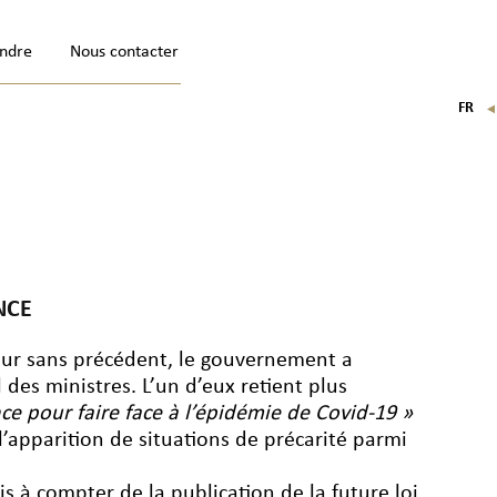
indre
Nous contacter
FR
EN
IT
DE
NCE
leur sans précédent, le gouvernement a
l des ministres. L’un d’eux retient plus
ce pour faire face à l’épidémie de Covid-19 »
 l’apparition de situations de précarité parmi
is à compter de la publication de la future loi,