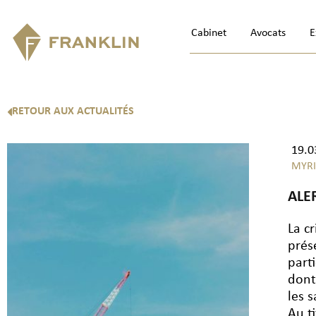
Cabinet
Avocats
E
RETOUR AUX ACTUALITÉS
19.0
MYR
ALE
La c
prés
part
dont
les s
Au t