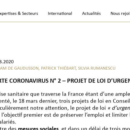
xpertises & Secteurs
International
Actualités
Nous rejo
3.2020
IAM DE GAUDUSSON,
PATRICK THIÉBART,
SILVIA RUMANESCU
RTE CORONAVIRUS N° 2 – PROJET DE LOI D’URGE
rise sanitaire que traverse la France étant d’une amp
enté, le 18 mars dernier, trois projets de loi en Consei
iculièrement notre attention, le projet de loi
« d’urgen
 l’objectif premier est de préserver l’emploi et limiter
alariés.
itre des
mesures sociales
, et dans un délai de trois mo