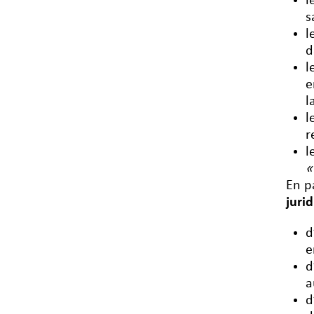
l
s
l
d
l
e
l
l
r
l
«
En p
juri
d
e
d
a
d