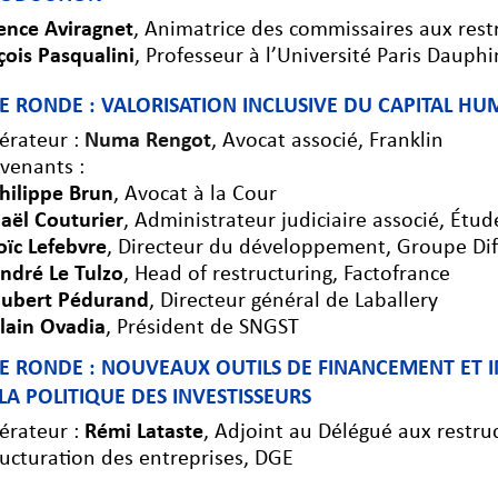
ence Aviragnet
, Animatrice des commissaires aux restr
çois Pasqualini
, Professeur à l’Université Paris Dauphi
E RONDE : VALORISATION INCLUSIVE DU CAPITAL HU
rateur :
Numa Rengot
, Avocat associé, Franklin
rvenants :
hilippe Brun
, Avocat à la Cour
aël Couturier
, Administrateur judiciaire associé, Étu
oïc Lefebvre
, Directeur du développement, Groupe Dif
ndré Le Tulzo
, Head of restructuring, Factofrance
ubert Pédurand
, Directeur général de Laballery
lain Ovadia
, Président de SNGST
E RONDE : NOUVEAUX OUTILS DE FINANCEMENT ET IM
LA POLITIQUE DES INVESTISSEURS
rateur :
Rémi Lataste
, Adjoint au Délégué aux restruc
ructuration des entreprises, DGE