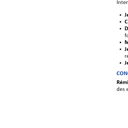
Inte
J
C
D
f
M
J
r
J
CON
Rémi
des 