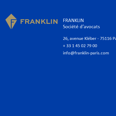
FRANKLIN
Société d’avocats
26, avenue Kléber - 75116 P
+ 33 1 45 02 79 00
info@franklin-paris.com
Cabinet d’avocats
Expe
Notre charte
Banq
Avocats
Conc
Avocats d’affaires Paris
Conf
International
Cont
Desk Afrique
Corp
Desk italien
Data