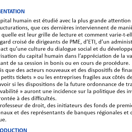
SENTATION
apital humain est étudié avec la plus grande attention
ructurations, que ces dernières interviennent de mani
 quelle est leur grille de lecture et comment varie-t-el
egard croisé de dirigeants de PME, d’ETI, d’un administ
pact qu’une culture du dialogue social et du dévelop
risation du capital humain dans l’appréciation de la v
stant de sa cession in bonis ou en cours de procédure.
is que des acteurs nouveaux et des dispositifs de fi
« petits tickets » ou les entreprises fragiles aux côtés 
avoir si les dispositions de la future ordonnance de t
lvabilité » auront une incidence sur la politique des in
rontée à des difficultés.
rofesseur de droit, des initiateurs des fonds de premi
onaux et des représentants de banques régionales et 
ue.
RODUCTION