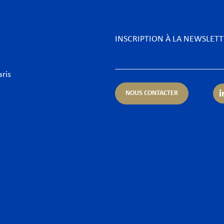
INSCRIPTION À LA NEWSLET
aris
NOUS CONTACTER
rtises
Secteurs
ue & Finance
Aéronautique
urrence & Distribution
Biens de consommation &
ormité
Énergie
entieux
Food & Beverage
orate – Fusions & Acquisitions
Fintechs
 & Cyber
Grands projets & Infrast