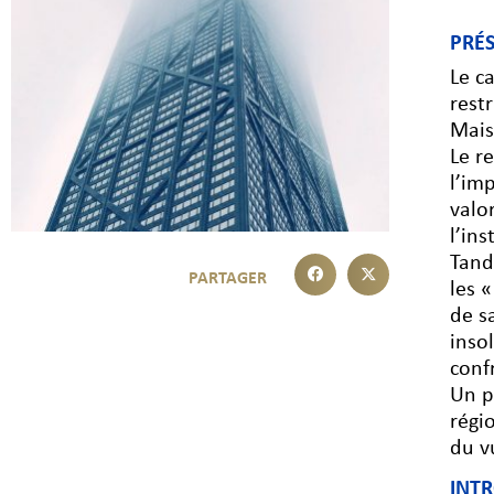
PRÉ
Le c
rest
Mais
Le r
l’im
valo
l’in
Tand
les 
de s
inso
conf
Un p
régi
du v
INT