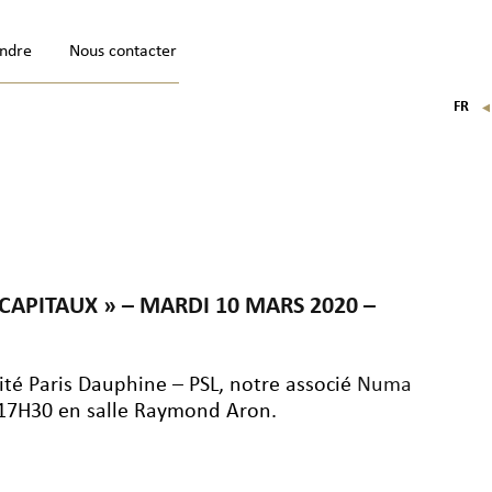
indre
Nous contacter
FR
EN
IT
DE
APITAUX » – MARDI 10 MARS 2020 –
ité Paris Dauphine – PSL, notre associé
Numa
 17H30 en salle Raymond Aron.