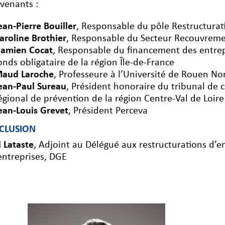
rvenants :
ean-Pierre Bouiller
, Responsable du pôle Restructura
aroline Brothier
, Responsable du Secteur Recouvremen
amien Cocat
, Responsable du financement des entrepri
onds obligataire de la région Île-de-France
aud Laroche
, Professeure à l’Université de Rouen N
ean-Paul Sureau
, Président honoraire du tribunal de 
égional de prévention de la région Centre-Val de Loire
ean-Louis Grevet
, Président Perceva
CLUSION
 Lataste
, Adjoint au Délégué aux restructurations d’en
entreprises, DGE