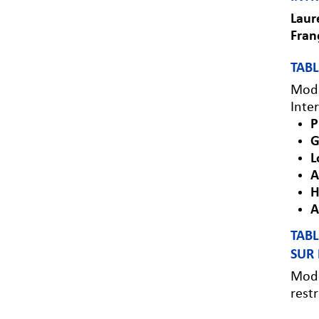
Laur
Fran
TABL
Modé
Inte
P
G
L
A
H
A
TABL
SUR 
Modé
rest