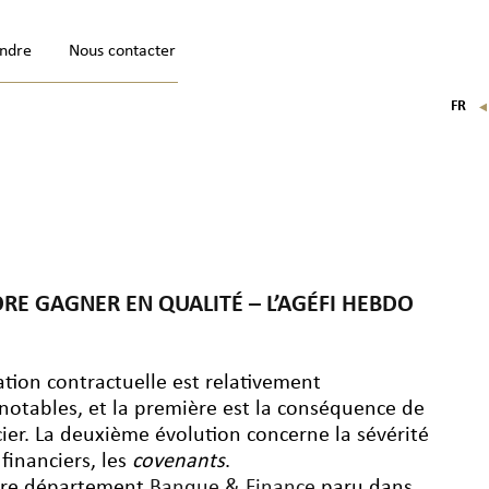
indre
Nous contacter
FR
EN
IT
DE
E GAGNER EN QUALITÉ – L’AGÉFI HEBDO
ation contractuelle est relativement
 notables, et la première est la conséquence de
cier. La deuxième évolution concerne la sévérité
financiers, les
covenants
.
re département
Banque & Finance
paru dans