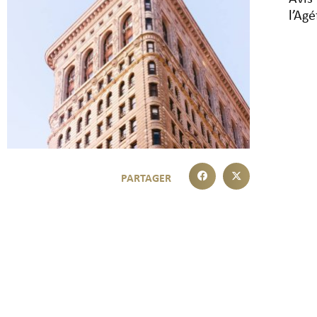
l’
Agé