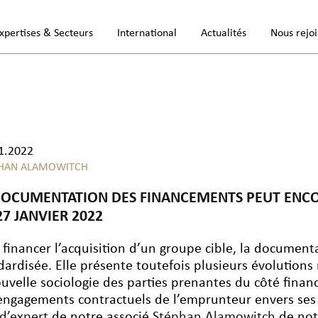
xpertises & Secteurs
International
Actualités
Nous rejo
1.2022
PHAN ALAMOWITCH
DOCUMENTATION DES FINANCEMENTS PEUT ENCOR
27 JANVIER 2022
 financer l’acquisition d’un groupe cible, la document
dardisée. Elle présente toutefois plusieurs évolutions
ouvelle sociologie des parties prenantes du côté finan
engagements contractuels de l’emprunteur envers ses 
 d’expert
de notre associé
Stéphan Alamowitch
de not