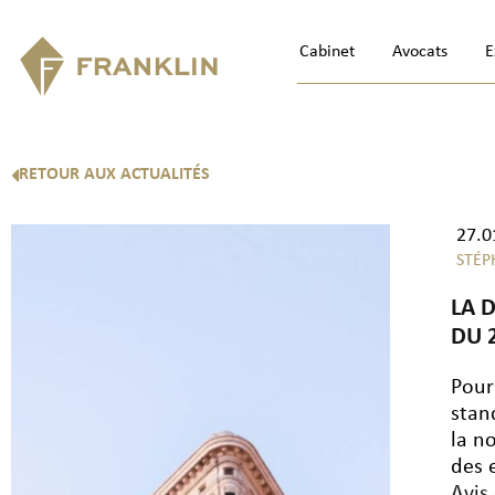
Cabinet
Avocats
E
RETOUR AUX ACTUALITÉS
27.0
STÉ
LA 
DU 
Pour
stan
la n
des 
Avis