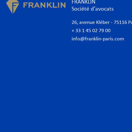
FRANKLIN
Société d’avocats
26, avenue Kléber - 75116 P
+ 33 1 45 02 79 00
info@franklin-paris.com
Cabinet d’avocats
Expe
Notre charte
Banq
Avocats
Conc
Avocats d’affaires Paris
Conf
International
Cont
Desk Afrique
Corp
Desk italien
Data
Desk allemand
Droi
Actualités
Droi