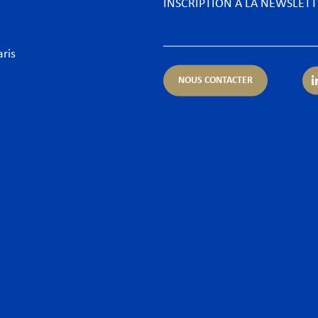
INSCRIPTION À LA NEWSLET
aris
NOUS CONTACTER
rtises
Secteurs
ue & Finance
Aéronautique
urrence & Distribution
Biens de consommation &
ormité
Énergie
entieux
Food & Beverage
orate – Fusions & Acquisitions
Fintechs
 & Cyber
Grands projets & Infrast
t public des affaires & Activités régulées
Hôtellerie & Loisirs
t social
Industrie du luxe