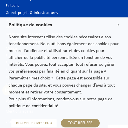
Fintechs
Grands projets & Infrastructures
Hôtellerie & Loisirs
Politique de cookies
X
Industrie du luxe
Industrie pharmaceutique & Biotech
Notre site internet utilise des cookies nécessaires à son
Nouvelles technologies
fonctionnement. Nous utilisons également des cookies pour
Médias
mesure l'audience et utilisateur et des cookies pour
Secteur bancaire
afficher de la publicité personnalisée en fonction de vos
Secteur public
intérêts. Vous pouvez tout accepter, tout refuser ou gérer
Services financiers
vos préférences par finalité en cliquant sur la page «
Télécommunications
Paramétrer mes choix ». Cette page est accessible sur
Transport
chaque page du site, et vous pouvez changer d’avis à tout
moment et retirer votre consentement.
Pour plus d’informations, rendez-vous sur notre page de
Politique de confidentialité
politique de confidentialité
Mentions légales
Sitemap
TOUT REFUSER
PARAMETRER MES CHOIX