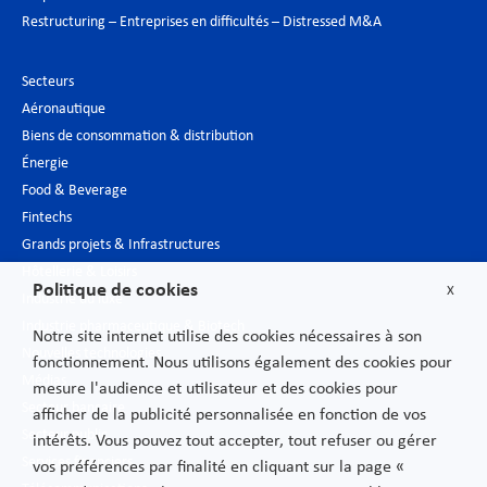
Restructuring – Entreprises en difficultés – Distressed M&A
Secteurs
Aéronautique
Biens de consommation & distribution
Énergie
Food & Beverage
Fintechs
Grands projets & Infrastructures
Hôtellerie & Loisirs
Politique de cookies
X
Industrie du luxe
Industrie pharmaceutique & Biotech
Notre site internet utilise des cookies nécessaires à son
Nouvelles technologies
fonctionnement. Nous utilisons également des cookies pour
Médias
mesure l'audience et utilisateur et des cookies pour
Secteur bancaire
afficher de la publicité personnalisée en fonction de vos
Secteur public
intérêts. Vous pouvez tout accepter, tout refuser ou gérer
Services financiers
vos préférences par finalité en cliquant sur la page «