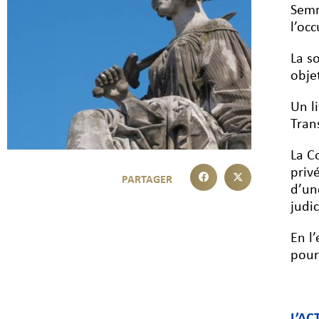
Semm
l’oc
La s
obje
Un l
Tran
La C
priv
d’un
judi
En l
pour
L’AC