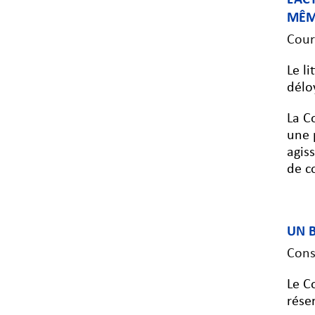
MÊM
Cour
Le l
délo
La C
une 
agis
de c
UN 
Cons
Le C
rése