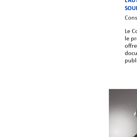
L’A
SOU
Cons
Le C
le p
offr
docu
publ