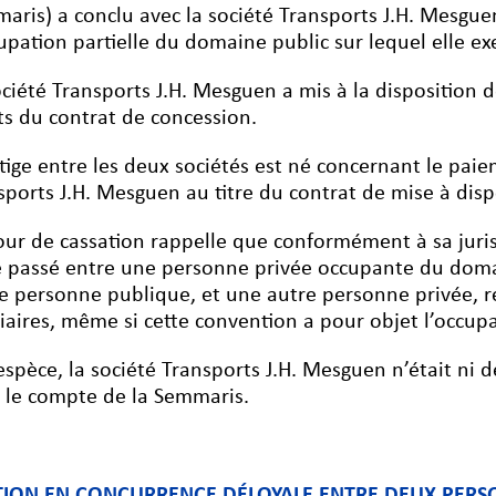
aris) a conclu avec la société Transports J.H. Mesgue
cupation partielle du domaine public sur lequel elle ex
ociété Transports J.H. Mesguen a mis à la disposition
ts du contrat de concession.
itige entre les deux sociétés est né concernant le pa
sports J.H. Mesguen au titre du contrat de mise à disp
our de cassation rappelle que conformément à sa juris
é passé entre une personne privée occupante du domai
e personne publique, et une autre personne privée, r
ciaires, même si cette convention a pour objet l’occu
’espèce, la société Transports J.H. Mesguen n’était ni dé
 le compte de la Semmaris.
TION EN CONCURRENCE DÉLOYALE ENTRE DEUX PERSO