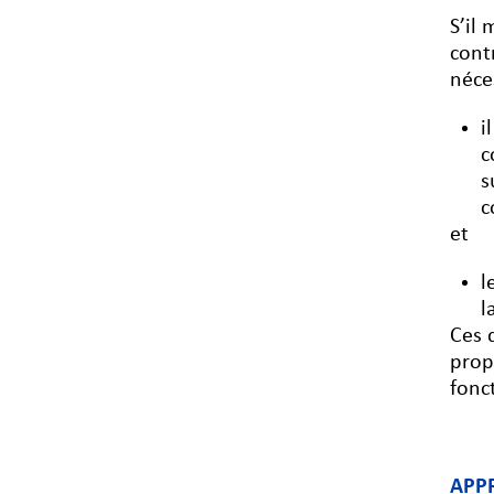
S’il
cont
néces
i
c
s
c
et
l
l
Ces 
prop
fonc
APP