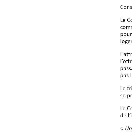
Cons
Le C
comm
pour
loge
L’at
l’of
pass
pas 
Le t
se p
Le C
de l
«
Un