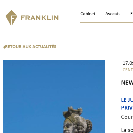
Cabinet
Avocats
E
RETOUR AUX ACTUALITÉS
17.0
CEND
NEW
LE 
PRIV
Cour
La s