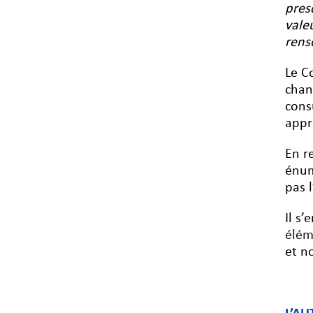
pres
vale
rens
Le C
chan
cons
appr
En r
énum
pas l
Il s
élém
et n