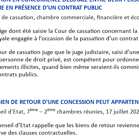
E EN PRÉSENCE D’UN CONTRAT PUBLIC
 de cassation, chambre commerciale, financière et éc
itige dont été saisie la Cour de cassation concernant l
yale engagée à l’occasion de la passation d’un contrat
our de cassation juge que le juge judiciaire, saisi d’u
personne de droit privé, est compétent pour ordonner à
sements illicites, quand bien même seraient-ils commis
ontrats publics.
BIEN DE RETOUR D’UNE CONCESSION PEUT APPARTENI
ème
ème
eil d’Etat, 7
– 2
chambres réunies, 17 juillet 20
onseil d’Etat rappelle que les biens de retour revien
rve des clauses contractuelles.