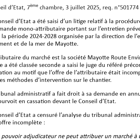
ème
eil d’Etat, 7
chambre, 3 juillet 2025, req. n°501774
onseil d’Etat a été saisi d’un litige relatif à la procé
ande mono-attributaire portant sur l’entretien préve
 la période 2024-2028 organisée par la direction de 
ment et de la mer de Mayotte.
tributaire du marché est la société Mayotte Route En
fre a été classée seconde a saisi le juge du référé pré
ation au motif que l’offre de l’attributaire était inco
les méthodes d’intervention sur le chantier.
ribunal administratif a fait droit à sa demande en annu
ourvoit en cassation devant le Conseil d’Etat.
onseil d’Etat a censuré l’analyse du tribunal administra
’offre incomplète :
 pouvoir adjudicateur ne peut attribuer un marché à 