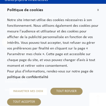
Grands projets & Infrastructures
Hôtellerie & Loisirs
Politique de cookies
X
Industrie du luxe
Industrie pharmaceutique & Biotech
Notre site internet utilise des cookies nécessaires à son
Nouvelles technologies
fonctionnement. Nous utilisons également des cookies pour
Médias
mesure l'audience et utilisateur et des cookies pour
Secteur bancaire
afficher de la publicité personnalisée en fonction de vos
Secteur public
intérêts. Vous pouvez tout accepter, tout refuser ou gérer
Services financiers
vos préférences par finalité en cliquant sur la page «
Télécommunications
Paramétrer mes choix ». Cette page est accessible sur
Transport
chaque page du site, et vous pouvez changer d’avis à tout
moment et retirer votre consentement.
Pour plus d’informations, rendez-vous sur notre page de
Politique de confidentialité
politique de confidentialité
Mentions légales
Sitemap
TOUT REFUSER
PARAMETRER MES CHOIX
TOUT ACCEPTER