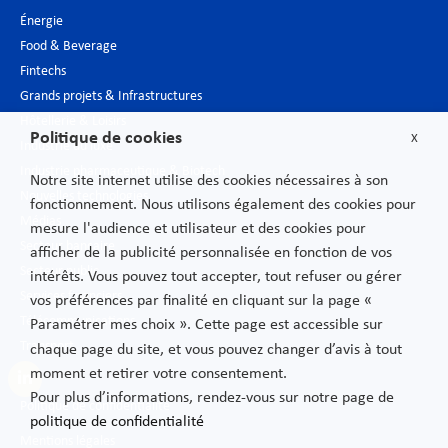
Énergie
Food & Beverage
Fintechs
Grands projets & Infrastructures
Hôtellerie & Loisirs
Politique de cookies
X
Industrie du luxe
Industrie pharmaceutique & Biotech
Notre site internet utilise des cookies nécessaires à son
Nouvelles technologies
fonctionnement. Nous utilisons également des cookies pour
Médias
mesure l'audience et utilisateur et des cookies pour
Secteur bancaire
afficher de la publicité personnalisée en fonction de vos
Secteur public
intérêts. Vous pouvez tout accepter, tout refuser ou gérer
Services financiers
vos préférences par finalité en cliquant sur la page «
Télécommunications
Paramétrer mes choix ». Cette page est accessible sur
Transport
chaque page du site, et vous pouvez changer d’avis à tout
moment et retirer votre consentement.
Pour plus d’informations, rendez-vous sur notre page de
Politique de confidentialité
politique de confidentialité
Mentions légales