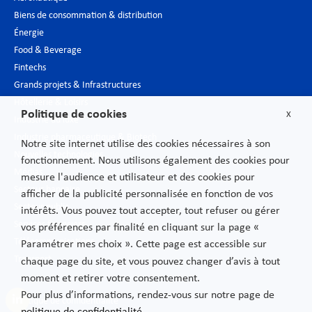
Biens de consommation & distribution
Énergie
Food & Beverage
Fintechs
Grands projets & Infrastructures
Hôtellerie & Loisirs
Politique de cookies
X
Industrie du luxe
Industrie pharmaceutique & Biotech
Notre site internet utilise des cookies nécessaires à son
Nouvelles technologies
fonctionnement. Nous utilisons également des cookies pour
Médias
mesure l'audience et utilisateur et des cookies pour
Secteur bancaire
afficher de la publicité personnalisée en fonction de vos
Secteur public
intérêts. Vous pouvez tout accepter, tout refuser ou gérer
Services financiers
vos préférences par finalité en cliquant sur la page «
Télécommunications
Paramétrer mes choix ». Cette page est accessible sur
Transport
chaque page du site, et vous pouvez changer d’avis à tout
moment et retirer votre consentement.
Pour plus d’informations, rendez-vous sur notre page de
Politique de confidentialité
politique de confidentialité