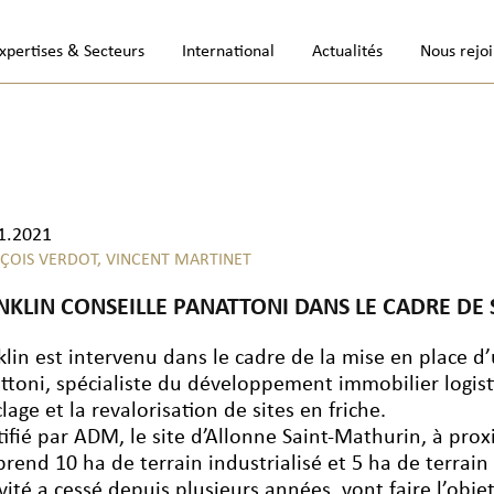
xpertises & Secteurs
International
Actualités
Nous rejo
1.2021
ÇOIS VERDOT,
VINCENT MARTINET
NKLIN CONSEILLE PANATTONI DANS LE CADRE DE
klin est intervenu dans le cadre de la mise en place 
ttoni, spécialiste du développement immobilier logis
lage et la revalorisation de sites en friche.
tifié par ADM, le site d’Allonne Saint-Mathurin, à pro
rend 10 ha de terrain industrialisé et 5 ha de terrain 
tivité a cessé depuis plusieurs années, vont faire l’ob