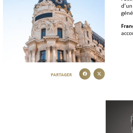
d’un
géné
Fran
acco