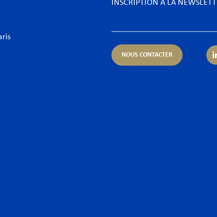
INSCRIPTION À LA NEWSLET
aris
NOUS CONTACTER
rtises
Secteurs
ue & Finance
Aéronautique
urrence & Distribution
Biens de consommation &
ormité
Énergie
entieux
Food & Beverage
orate – Fusions & Acquisitions
Fintechs
 & Cyber
Grands projets & Infrast
t public des affaires & Activités régulées
Hôtellerie & Loisirs
t social
Industrie du luxe