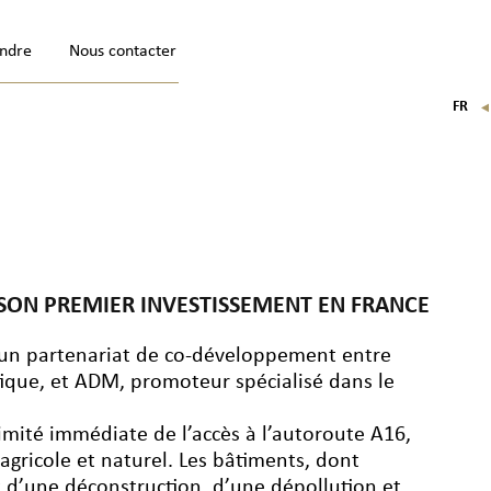
indre
Nous contacter
FR
EN
IT
DE
 SON PREMIER INVESTISSEMENT EN FRANCE
d’un partenariat de co-développement entre
tique, et ADM, promoteur spécialisé dans le
ximité immédiate de l’accès à l’autoroute A16,
agricole et naturel. Les bâtiments, dont
jet d’une déconstruction, d’une dépollution et