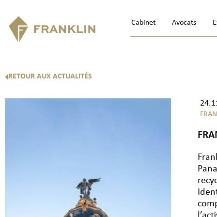
Cabinet
Avocats
E
RETOUR AUX ACTUALITÉS
24.1
FRAN
FRA
Fran
Pana
recyc
Iden
comp
l’ac