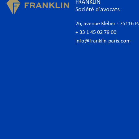
FRANKLIN
Société d’avocats
26, avenue Kléber - 75116 P
+ 33 1 45 02 79 00
info@franklin-paris.com
Cabinet d’avocats
Expe
Notre charte
Banq
Avocats
Conc
Avocats d’affaires Paris
Conf
International
Cont
Desk Afrique
Corp
Desk italien
Data
Desk allemand
Droi
Actualités
Droi