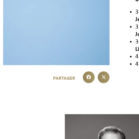
3
J
3
J
3
L
4
4