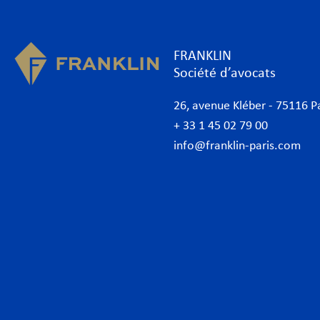
FRANKLIN
Société d’avocats
26, avenue Kléber - 75116 P
+ 33 1 45 02 79 00
info@franklin-paris.com
Cabinet d’avocats
Expe
Notre charte
Banq
Avocats
Conc
Avocats d’affaires Paris
Conf
International
Cont
Desk Afrique
Corp