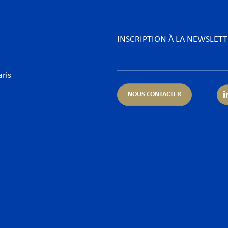
INSCRIPTION À LA NEWSLET
aris
NOUS CONTACTER
rtises
Secteurs
ue & Finance
Aéronautique
urrence & Distribution
Biens de consommation &
ormité
Énergie
entieux
Food & Beverage
orate – Fusions & Acquisitions
Fintechs