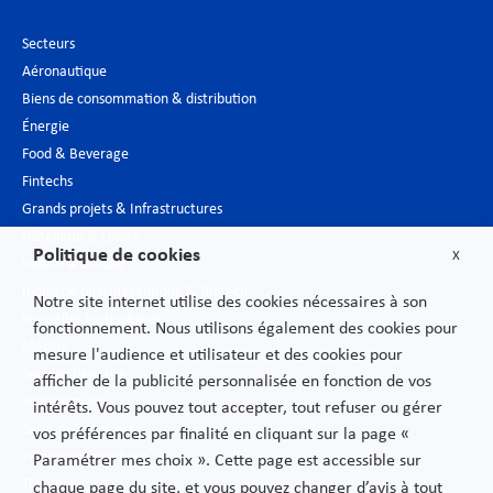
Secteurs
Aéronautique
Biens de consommation & distribution
Énergie
Food & Beverage
Fintechs
Grands projets & Infrastructures
Hôtellerie & Loisirs
Politique de cookies
X
Industrie du luxe
Industrie pharmaceutique & Biotech
Notre site internet utilise des cookies nécessaires à son
Nouvelles technologies
fonctionnement. Nous utilisons également des cookies pour
Médias
mesure l'audience et utilisateur et des cookies pour
Secteur bancaire
afficher de la publicité personnalisée en fonction de vos
Secteur public
intérêts. Vous pouvez tout accepter, tout refuser ou gérer
Services financiers
vos préférences par finalité en cliquant sur la page «
Télécommunications
Paramétrer mes choix ». Cette page est accessible sur
Transport
chaque page du site, et vous pouvez changer d’avis à tout