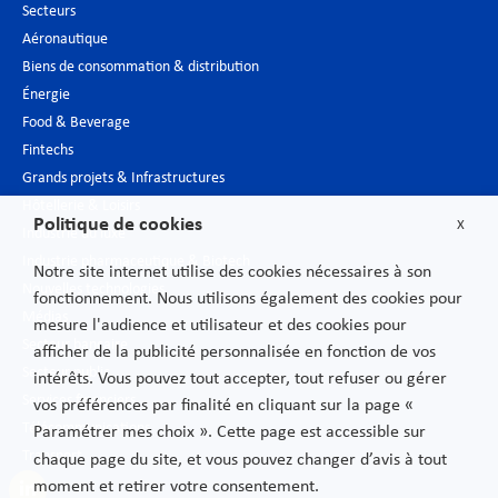
Secteurs
Aéronautique
Biens de consommation & distribution
Énergie
Food & Beverage
Fintechs
Grands projets & Infrastructures
Hôtellerie & Loisirs
Politique de cookies
X
Industrie du luxe
Industrie pharmaceutique & Biotech
Notre site internet utilise des cookies nécessaires à son
Nouvelles technologies
fonctionnement. Nous utilisons également des cookies pour
Médias
mesure l'audience et utilisateur et des cookies pour
Secteur bancaire
afficher de la publicité personnalisée en fonction de vos
Secteur public
intérêts. Vous pouvez tout accepter, tout refuser ou gérer
Services financiers
vos préférences par finalité en cliquant sur la page «
Télécommunications
Paramétrer mes choix ». Cette page est accessible sur
Transport
chaque page du site, et vous pouvez changer d’avis à tout
moment et retirer votre consentement.