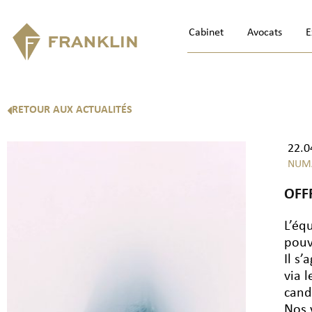
Cabinet
Avocats
E
RETOUR AUX ACTUALITÉS
22.0
NUM
OFF
L’éq
pouv
Il s
via 
cand
Nos 