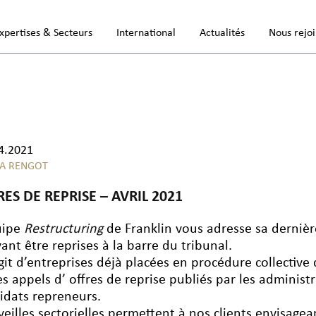
xpertises & Secteurs
International
Actualités
Nous rejo
4.2021
A RENGOT
RES DE REPRISE – AVRIL 2021
uipe
Restructuring
de Franklin vous adresse sa dernière 
ant être reprises à la barre du tribunal.
’agit d’entreprises déjà placées en procédure collective
les appels d’ offres de reprise publiés par les administ
idats repreneurs.
veilles sectorielles permettent à nos clients envisage