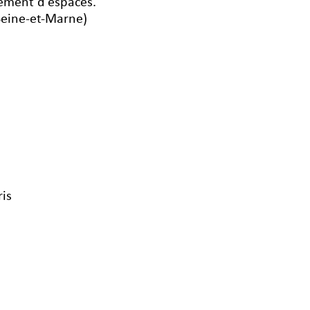
cement d’espaces.
Seine-et-Marne)
ris