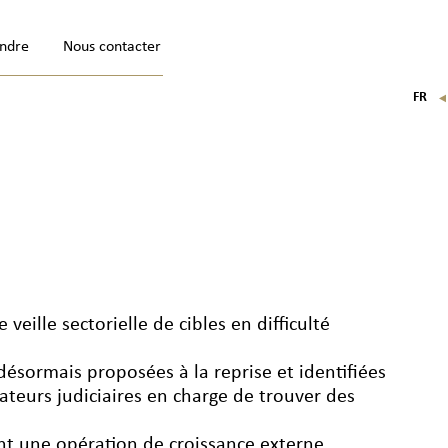
indre
Nous contacter
FR
EN
IT
DE
veille sectorielle de cibles en difficulté
 désormais proposées à la reprise et identifiées
rateurs judiciaires en charge de trouver des
ant une opération de croissance externe