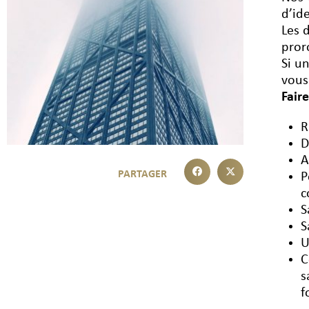
d’id
Les 
pror
Si u
vous
Fair
R
D
A
P
c
S
S
U
C
s
f